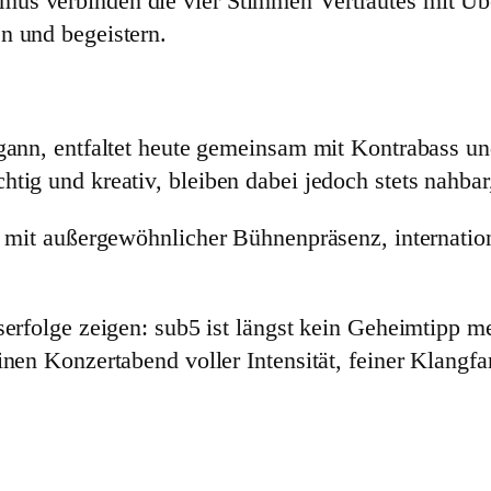
us verbinden die vier Stimmen Vertrautes mit Über
n und begeistern.
egann, entfaltet heute gemeinsam mit Kontrabass u
tig und kreativ, bleiben dabei jedoch stets nahba
le mit außergewöhnlicher Bühnenpräsenz, internatio
serfolge zeigen: sub5 ist längst kein Geheimtipp m
inen Konzertabend voller Intensität, feiner Klang